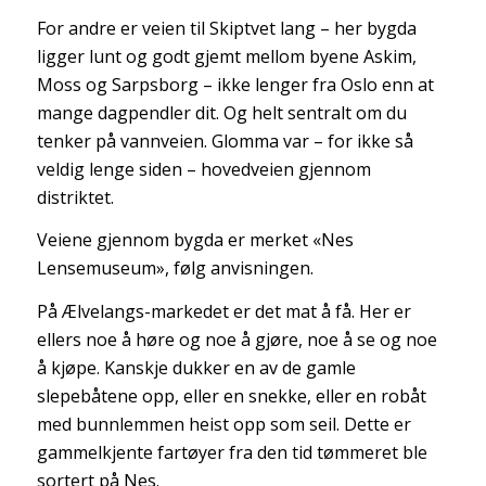
For andre er veien til Skiptvet lang – her bygda
ligger lunt og godt gjemt mellom byene Askim,
Moss og Sarpsborg – ikke lenger fra Oslo enn at
mange dagpendler dit. Og helt sentralt om du
tenker på vannveien. Glomma var – for ikke så
veldig lenge siden – hovedveien gjennom
distriktet.
Veiene gjennom bygda er merket «Nes
Lensemuseum», følg anvisningen.
På Ælvelangs-markedet er det mat å få. Her er
ellers noe å høre og noe å gjøre, noe å se og noe
å kjøpe. Kanskje dukker en av de gamle
slepebåtene opp, eller en snekke, eller en robåt
med bunnlemmen heist opp som seil. Dette er
gammelkjente fartøyer fra den tid tømmeret ble
sortert på Nes.