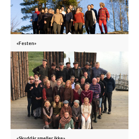
«Festen»
«Skuddår smeller ikke»