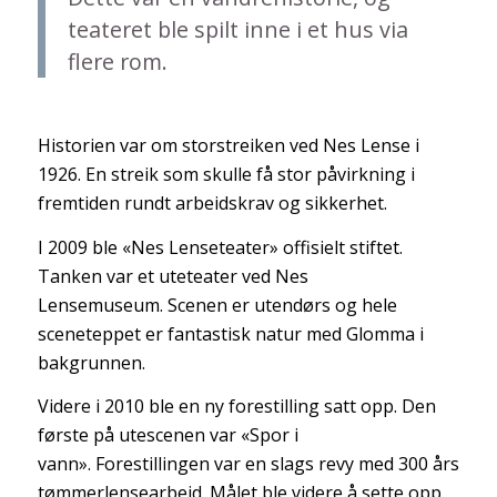
teateret ble spilt inne i et hus via
flere rom.
Historien var om storstreiken ved Nes Lense i
1926. En streik som skulle få stor påvirkning i
fremtiden rundt arbeidskrav og sikkerhet.
I 2009 ble «Nes Lenseteater» offisielt stiftet.
Tanken var et uteteater ved Nes
Lensemuseum. Scenen er utendørs og hele
sceneteppet er fantastisk natur med Glomma i
bakgrunnen.
Videre i 2010 ble en ny forestilling satt opp. Den
første på utescenen var «Spor i
vann». Forestillingen var en slags revy med 300 års
tømmerlensearbeid. Målet ble videre å sette opp